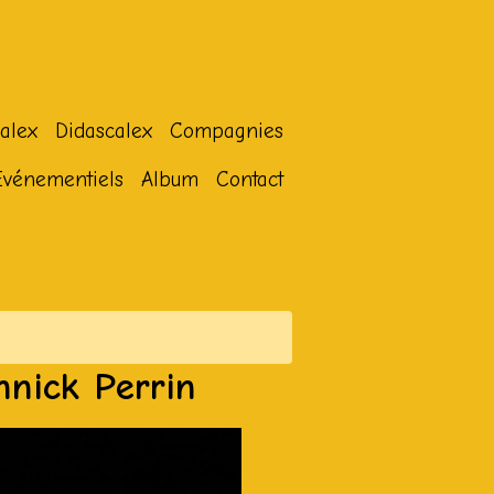
alex
Didascalex
Compagnies
Evénementiels
Album
Contact
nnick Perrin