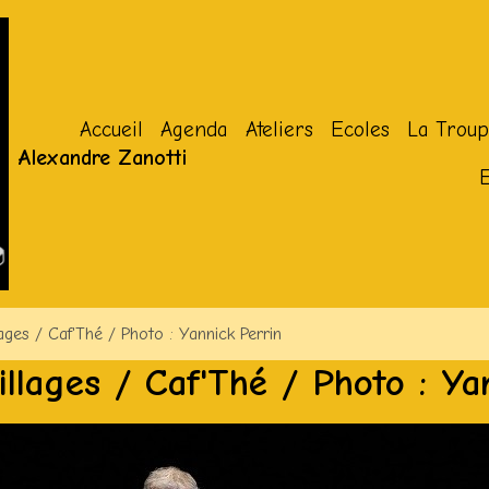
Accueil
Agenda
Ateliers
Ecoles
La Troup
Alexandre Zanotti
ages / Caf'Thé / Photo : Yannick Perrin
llages / Caf'Thé / Photo : Ya