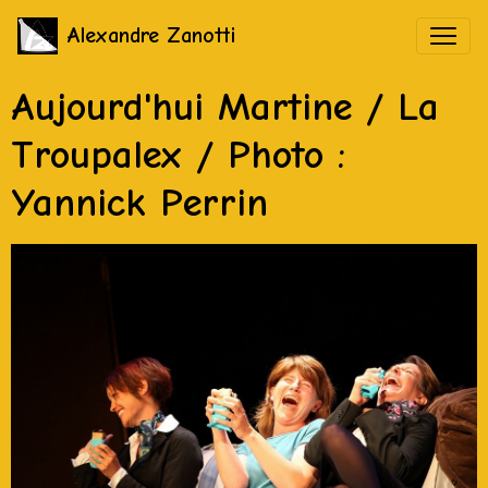
Alexandre Zanotti
Aujourd'hui Martine / La
Troupalex / Photo :
Yannick Perrin