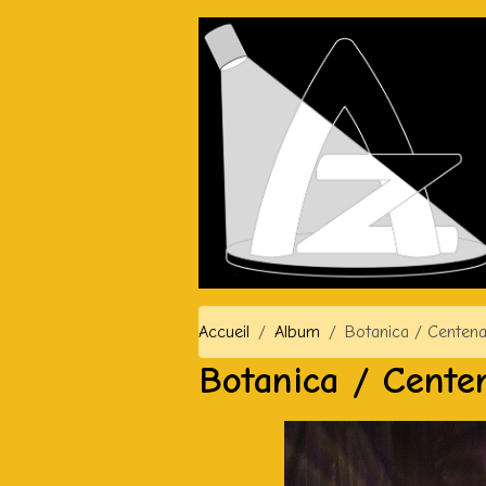
Accueil
Album
Botanica / Centena
Botanica / Cente