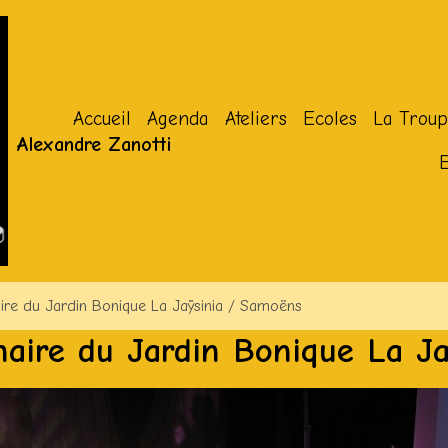
Accueil
Agenda
Ateliers
Ecoles
La Troup
Alexandre Zanotti
ire du Jardin Bonique La Jaÿsinia / Samoëns
naire du Jardin Bonique La J