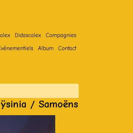
alex
Didascalex
Compagnies
Evénementiels
Album
Contact
aÿsinia / Samoëns