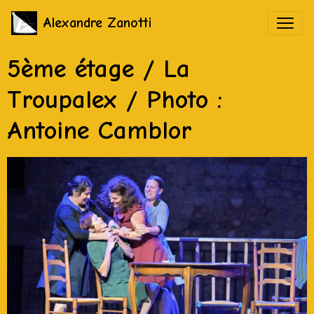
Alexandre Zanotti
5ème étage / La
Troupalex / Photo :
Antoine Camblor