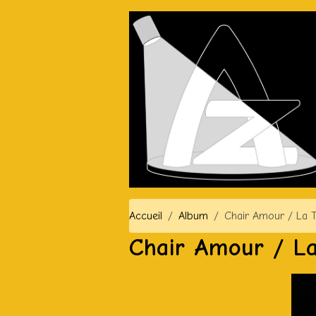
Accueil
Album
Chair Amour / La T
Chair Amour / La