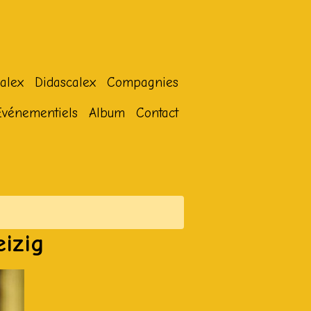
alex
Didascalex
Compagnies
Evénementiels
Album
Contact
eizig