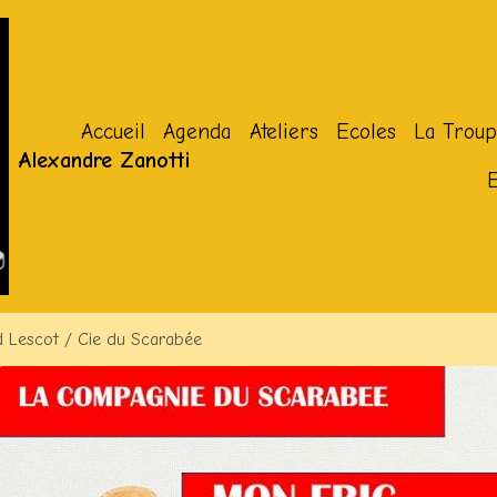
Accueil
Agenda
Ateliers
Ecoles
La Troup
Alexandre Zanotti
d Lescot / Cie du Scarabée