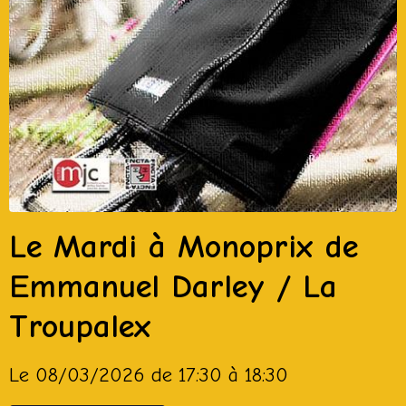
Le Mardi à Monoprix de
Emmanuel Darley / La
Troupalex
Le 08/03/2026
de 17:30
à 18:30