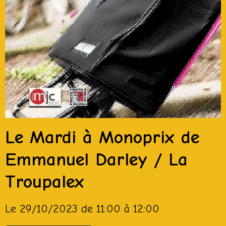
Le Mardi à Monoprix de
Emmanuel Darley / La
Troupalex
Le 29/10/2023
de 11:00
à 12:00